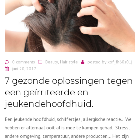
0 comments
Beauty
,
Hair style
posted by
xof_fh60s01j
juni 20, 2017
7 gezonde oplossingen tegen
een geïrriteerde en
jeukendehoofdhuid.
Een jeukende hoofdhuid, schilfertjes, allergische reactie.. We
hebben er allemaal ooit al is mee te kampen gehad. Stress,
andere omgeving, temperatuur, andere producten,.. Het zijn