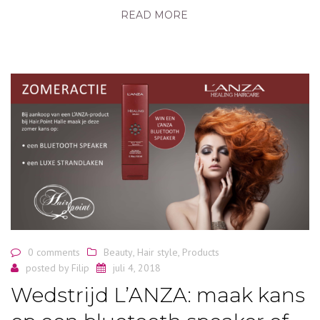
READ MORE
0 comments
Beauty
,
Hair style
,
Products
posted by
Filip
juli 4, 2018
Wedstrijd L’ANZA: maak kans