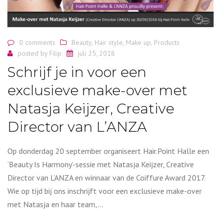
0 comments
Beauty
,
Hair style
,
Make up
,
Products
posted by
Filip
juli 25, 2018
Schrijf je in voor een
exclusieve make-over met
Natasja Keijzer, Creative
Director van L’ANZA
Op donderdag 20 september organiseert Hair.Point Halle een
‘Beauty Is Harmony’-sessie met Natasja Keijzer, Creative
Director van L’ANZA en winnaar van de Coiffure Award 2017.
Wie op tijd bij ons inschrijft voor een exclusieve make-over
met Natasja en haar team,…