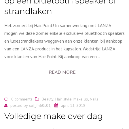
op een bluetooth speaker of
strandlaken
Het zomert bij Hair.Point! In samenwerking met L’ANZA
mogen we deze zomer enkele exclusieve bluethooth speakers
en luxestrandlakens weggeven aan onze klanten, bij aankoop
van een L’ANZA-product in het kapsalon. Wedstrijd L’ANZA
voor klanten van Hair.Point Bij aankoop van een…
READ MORE
0 comments
Beauty
,
Hair style
,
Make up
,
Nails
posted by
xof_fh60s01j
april 13, 2018
Volledige make over dag