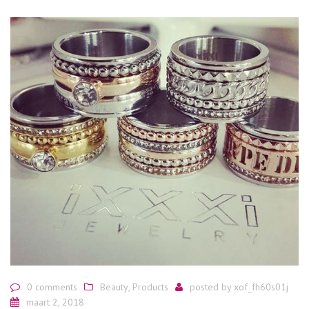
0 comments
Beauty
,
Products
posted by
xof_fh60s01j
maart 2, 2018