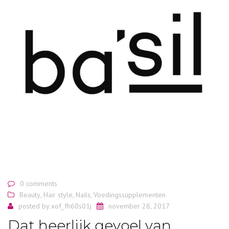
0 comments
Beauty
,
Hair style
,
Nails
,
Voedingssupplementen
posted by
xof_fh60s01j
november 28, 2017
Dat heerlijk gevoel van