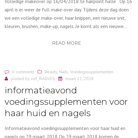
Volledige makeover op 16/04/2018 te hairpoint halle Op 16
april is er weer de full make-over day. Tijdens deze dag doen
we een volledige make-over, haar knippen, een nieuwe snit,
kleuren, brushen, make-up, nagels. Je komt als een nieuwe…
READ MORE
0 comments
Beauty
,
Nails
,
Voedingssupplementen
posted by
xof_fh60s01j
maart 21, 2018
informatieavond
voedingssupplementen voor
haar huid en nagels
Informatieavond voedingssupplementen voor haar huid en
nagels op 29 maart 2018 Op 29 maart 2018 komen de